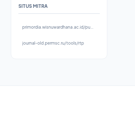
SITUS MITRA
primordia.wisnuwardhana.ac.id/public/site/images/terbaru
journal-old.permsc.ru/tools/rtp