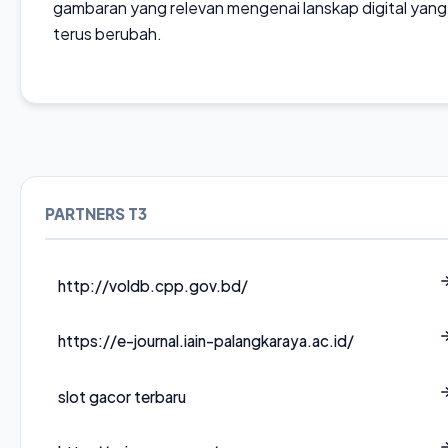
gambaran yang relevan mengenai lanskap digital yang
terus berubah.
PARTNERS T3
http://voldb.cpp.gov.bd/
https://e-journal.iain-palangkaraya.ac.id/
slot gacor terbaru